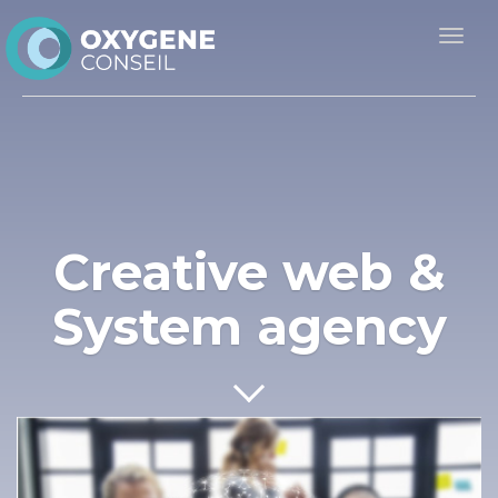
Togg
navig
Creative web &
System agency